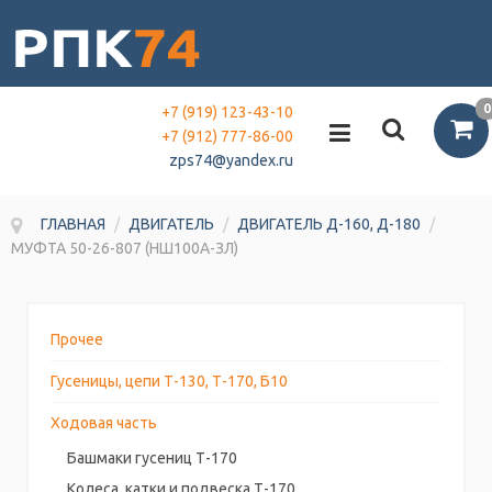
0
+7 (919) 123-43-10
+7 (912) 777-86-00
zps74@yandex.ru
ГЛАВНАЯ
/
ДВИГАТЕЛЬ
/
ДВИГАТЕЛЬ Д-160, Д-180
/
МУФТА 50-26-807 (НШ100А-ЗЛ)
Прочее
Гусеницы, цепи Т-130, Т-170, Б10
Ходовая часть
Башмаки гусениц Т-170
Колеса, катки и подвеска Т-170