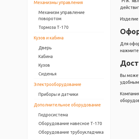
"РПК" яв
Механизмы управления
действит
Механизм управление
поворотом
Изделие 
Тормоза Т-170
Офор
Кузов и кабина
Для офор
Дверь
нажмите 
Кабина
Дост
Кузов
Сиденья
Вы может
удобным 
Электрооборудование
Компания
Приборы и датчики
оборудов
Дополнительное оборудование
Гидросистема
Оборудование навесное Т-170
Оборудование трубоукладчика