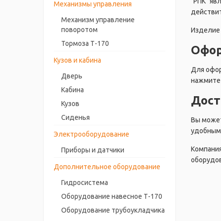
"РПК" яв
Механизмы управления
действит
Механизм управление
поворотом
Изделие 
Тормоза Т-170
Офор
Кузов и кабина
Для офор
Дверь
нажмите 
Кабина
Дост
Кузов
Сиденья
Вы может
удобным 
Электрооборудование
Компания
Приборы и датчики
оборудов
Дополнительное оборудование
Гидросистема
Оборудование навесное Т-170
Оборудование трубоукладчика