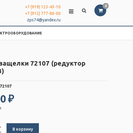
0
+7 (919) 123-43-10
+7 (912) 777-86-00
zps74@yandex.ru
ЕКТРООБОРУДОВАНИЕ
защелки 72107 (редуктор
3)
72107
0 ₽
и