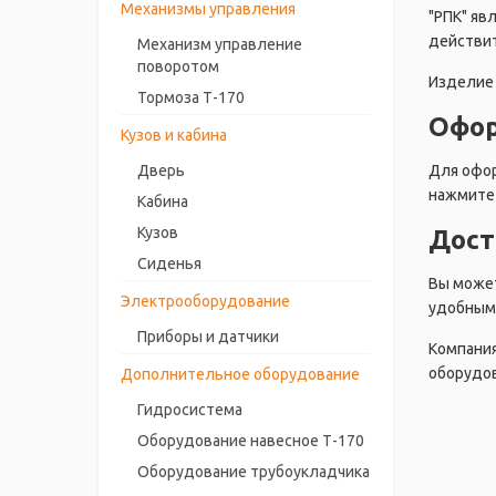
Механизмы управления
"РПК" яв
действит
Механизм управление
поворотом
Изделие 
Тормоза Т-170
Офор
Кузов и кабина
Дверь
Для офор
нажмите 
Кабина
Кузов
Дост
Сиденья
Вы может
Электрооборудование
удобным 
Приборы и датчики
Компания
оборудов
Дополнительное оборудование
Гидросистема
Оборудование навесное Т-170
Оборудование трубоукладчика