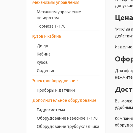
Механизмы управления
допускае
Механизм управление
Цена
поворотом
Тормоза Т-170
"РПК" яв
действит
Кузов и кабина
Дверь
Изделие 
Кабина
Офор
Кузов
Для офор
Сиденья
нажмите 
Электрооборудование
Дост
Приборы и датчики
Дополнительное оборудование
Вы может
удобным 
Гидросистема
Оборудование навесное Т-170
Компания
оборудов
Оборудование трубоукладчика