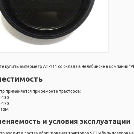
е купить амперметр АП-111 со склада в Челябинске в компании "Р
местимость
р применяется при ремонте тракторов:
Т-130
Т-170
Б10М
еняемость и условия эксплуатации
р входит в состав оборудования тракторов ЧТЗ и бульдозеров на