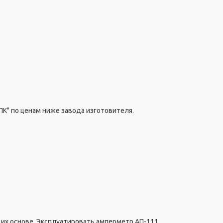
ПК" по ценам ниже завода изготовителя.
 их основе. Эксплуатировать амперметр АП-111