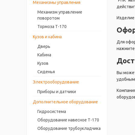
"РПК" яв
Механизмы управления
действит
Механизм управление
Изделие 
поворотом
Тормоза Т-170
Офор
Кузов и кабина
Для офор
Дверь
нажмите 
Кабина
Дост
Кузов
Сиденья
Вы может
удобным 
Электрооборудование
Компания
Приборы и датчики
оборудов
Дополнительное оборудование
Гидросистема
Оборудование навесное Т-170
Оборудование трубоукладчика