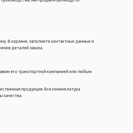
о производства, мы продаем цилиндр по
ну. В корзине, заполните контактные данные и
ения деталей заказа.
правим его транспортной компанией или любым
чественная продукция. Вся номенклатура
ы качества.