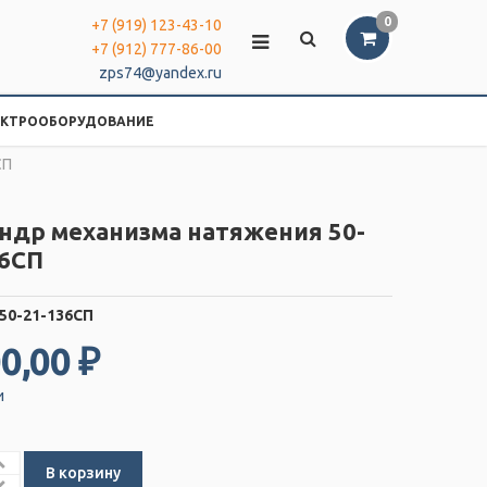
0
+7 (919) 123-43-10
+7 (912) 777-86-00
zps74@yandex.ru
ЕКТРООБОРУДОВАНИЕ
СП
ндр механизма натяжения 50-
36СП
50-21-136СП
0,00 ₽
и