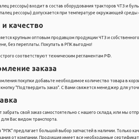
алец рессоры) входит в состав оборудования тракторов ЧТЗ и буль
(палец рессоры) допускается при температуре окружающей среды о
 и качество
ляется крупным оптовым продавцом продукции ЧТЗ и собственног
ене, без переплаты. Покупать в РПК выгодно!
строго соответствуют техническим регламентам РФ.
мление заказа
мления покупки добавьте необходимое количество товара в корзи
кнопку "Подтвердить заказ". С Вами свяжется менеджер для уточн
авка
 забрать свой заказ самостоятельно с нашего склада, или мы от
для Вас видом транспорта.
 "РПК" предлагает большой выбор запчастей в наличии. Только ка
ания от компании. Продукция имеет все необходимые сертификат