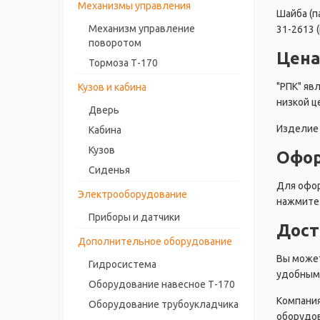
Механизмы управления
Шайба (п
Механизм управление
31-2613 
поворотом
Цена
Тормоза Т-170
"РПК" яв
Кузов и кабина
низкой ц
Дверь
Изделие 
Кабина
Кузов
Офор
Сиденья
Для офор
Электрооборудование
нажмите 
Приборы и датчики
Дост
Дополнительное оборудование
Вы может
Гидросистема
удобным 
Оборудование навесное Т-170
Компания
Оборудование трубоукладчика
оборудов