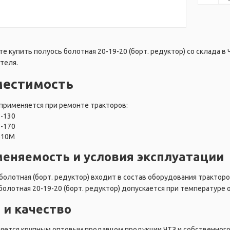
е купить полуось болотная 20-19-20 (борт. редуктор) со склада в
теля.
местимость
применяется при ремонте тракторов:
Т-130
Т-170
Б10М
еняемость и условия эксплуатации
болотная (борт. редуктор) входит в состав оборудования тракторо
болотная 20-19-20 (борт. редуктор) допускается при температуре 
 и качество
ляется крупным оптовым продавцом продукции ЧТЗ и собственного