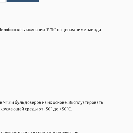
 Челябинске в компании "РПК" по ценам ниже завода
в ЧТЗ и бульдозеров на их основе. Эксплуатировать
окружающей среды от -50° до +50°C.
 производства, мы продаем полуось по