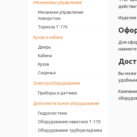
Механизмы управления
действит
Механизм управление
Изделие 
поворотом
Тормоза Т-170
Офор
Кузов и кабина
Для офор
Дверь
нажмите 
Кабина
Дост
Кузов
Сиденья
Вы может
удобным 
Электрооборудование
Компания
Приборы и датчики
оборудов
Дополнительное оборудование
Гидросистема
Оборудование навесное Т-170
Оборудование трубоукладчика