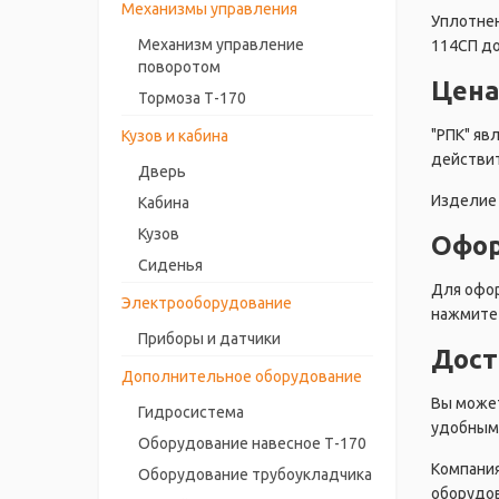
Механизмы управления
Уплотнен
Механизм управление
114СП до
поворотом
Цена
Тормоза Т-170
"РПК" яв
Кузов и кабина
действит
Дверь
Изделие 
Кабина
Кузов
Офор
Сиденья
Для офор
Электрооборудование
нажмите 
Приборы и датчики
Дост
Дополнительное оборудование
Вы может
Гидросистема
удобным 
Оборудование навесное Т-170
Компания
Оборудование трубоукладчика
оборудов