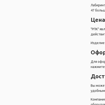
Лабиринт
47 больш
Цена
"РПК" яв
действит
Изделие 
Офор
Для офор
нажмите 
Дост
Вы может
удобным 
Компания
оборудов