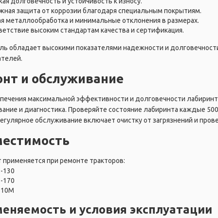
ая долговечность и устойчивость к износу.
жная защита от коррозии благодаря специальным покрытиям.
ая металлообработка и минимальные отклонения в размерах.
ветствие высоким стандартам качества и сертификация.
ль обладает высокими показателями надежности и долговечнос
ателей.
нт и обслуживание
печения максимальной эффективности и долговечности лабиринт
ание и диагностика. Проверяйте состояние лабиринта каждые 500
Регулярное обслуживание включает очистку от загрязнений и пров
местимость
 применяется при ремонте тракторов:
Т-130
Т-170
Б10М
еняемость и условия эксплуатации