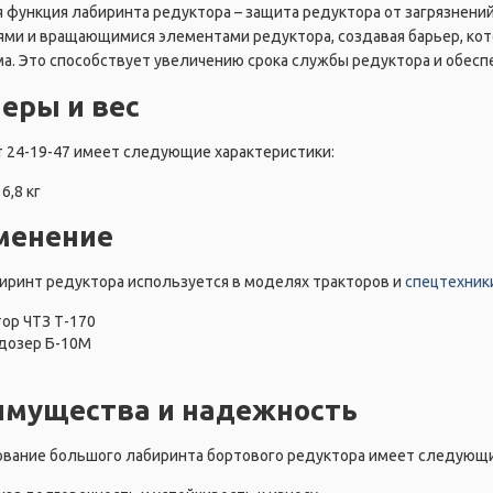
 функция лабиринта редуктора – защита редуктора от загрязнени
ми и вращающимися элементами редуктора, создавая барьер, кот
а. Это способствует увеличению срока службы редуктора и обесп
еры и вес
 24-19-47 имеет следующие характеристики:
16,8 кг
менение
иринт редуктора используется в моделях тракторов и
спецтехник
тор ЧТЗ Т-170
дозер Б-10М
имущества и надежность
ование большого лабиринта бортового редуктора имеет следующ