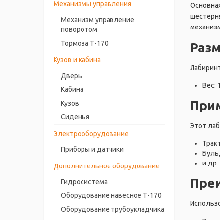
Механизмы управления
Основная
шестерня
Механизм управление
механизм
поворотом
Тормоза Т-170
Разм
Кузов и кабина
Лабиринт
Дверь
Вес: 
Кабина
При
Кузов
Сиденья
Этот лаб
Электрооборудование
Трак
Приборы и датчики
Буль
и др.
Дополнительное оборудование
Пре
Гидросистема
Оборудование навесное Т-170
Использ
Оборудование трубоукладчика