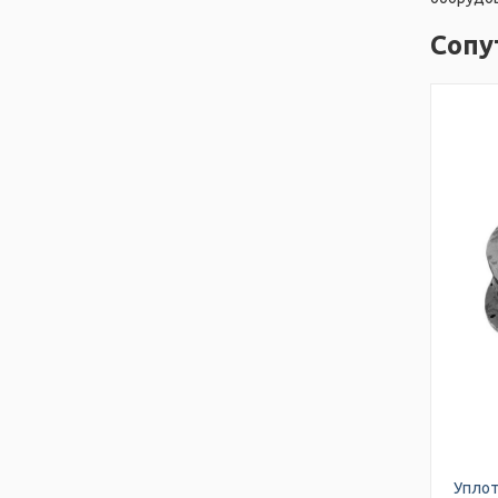
Сопу
Уплот