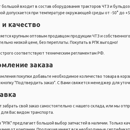
 большой входит в состав оборудования тракторов ЧТЗ и бульдозе
ой допускается при температуре окружающей среды от -50° до +5
 и качество
ляется крупным оптовым продавцом продукции ЧТЗ и собственног
ельно низкой цене, без переплаты. Покупать в РПК выгодно!
строго соответствуют техническим регламентам РФ.
мление заказа
мления покупки добавьте необходимое количество товара в корзи
кнопку "Подтвердить заказ". С Вами свяжется менеджер для уточн
авка
 забрать свой заказ самостоятельно с нашего склада, или мы от
для Вас видом транспорта.
 "РПК" предлагает большой выбор запчастей в наличии. Только ка
ания от компании. Продукция имеет все необходимые сертификат