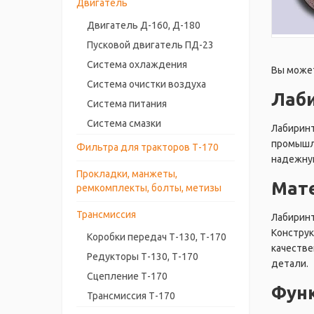
Двигатель
Двигатель Д-160, Д-180
Пусковой двигатель ПД-23
Система охлаждения
Вы может
Система очистки воздуха
Лаби
Система питания
Система смазки
Лабиринт
промышле
Фильтра для тракторов Т-170
надежную
Прокладки, манжеты,
Мате
ремкомплекты, болты, метизы
Трансмиссия
Лабиринт
Конструк
Коробки передач Т-130, Т-170
качестве
Редукторы Т-130, Т-170
детали.
Сцепление Т-170
Функ
Трансмиссия Т-170