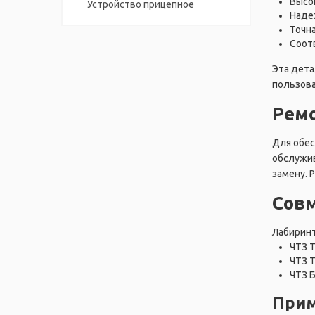
Высок
Устройство прицепное
Наде
Точн
Соот
Эта дета
пользов
Ремо
Для обес
обслужив
замену. 
Сов
Лабиринт
ЧТЗ 
ЧТЗ 
ЧТЗ 
Прим