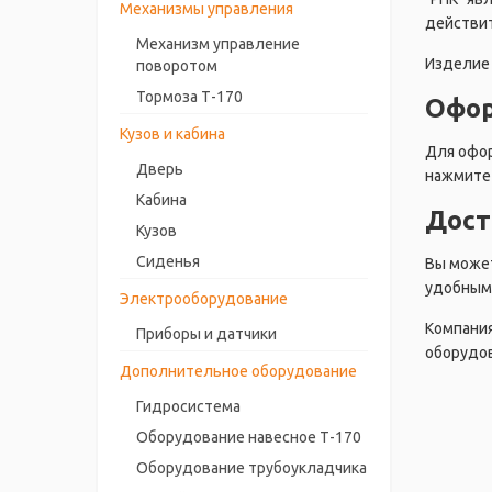
Механизмы управления
действит
Механизм управление
Изделие 
поворотом
Тормоза Т-170
Офор
Кузов и кабина
Для офор
Дверь
нажмите 
Кабина
Дост
Кузов
Сиденья
Вы может
удобным 
Электрооборудование
Компания
Приборы и датчики
оборудов
Дополнительное оборудование
Гидросистема
Оборудование навесное Т-170
Оборудование трубоукладчика