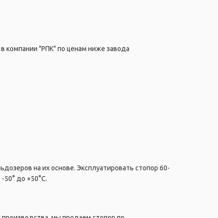
 в компании "РПК" по ценам ниже завода
льдозеров на их основе. Эксплуатировать стопор 60-
-50° до +50°C.
 производства, мы продаем стопор по