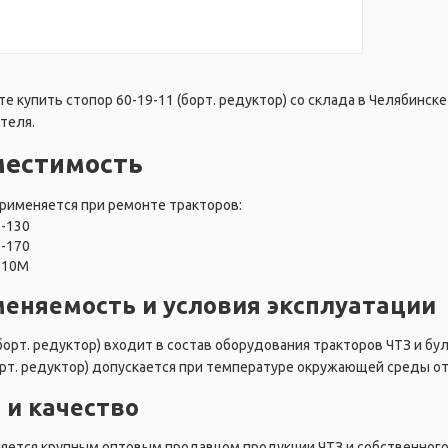
е купить стопор 60-19-11 (борт. редуктор) со склада в Челябинске
теля.
местимость
рименяется при ремонте тракторов:
Т-130
Т-170
Б10М
еняемость и условия эксплуатации
борт. редуктор) входит в состав оборудования тракторов ЧТЗ и бу
орт. редуктор) допускается при температуре окружающей среды от 
 и качество
ляется крупным оптовым продавцом продукции ЧТЗ и собственного