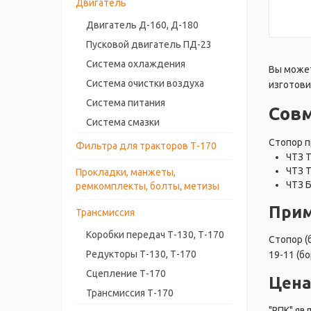
Двигатель
Двигатель Д-160, Д-180
Пусковой двигатель ПД-23
Система охлаждения
Вы может
Система очистки воздуха
изготови
Система питания
Сов
Система смазки
Стопор п
Фильтра для тракторов Т-170
ЧТЗ 
ЧТЗ 
Прокладки, манжеты,
ЧТЗ 
ремкомплекты, болты, метизы
Прим
Трансмиссия
Коробки передач Т-130, Т-170
Стопор (
Редукторы Т-130, Т-170
19-11 (б
Сцепление Т-170
Цена
Трансмиссия Т-170
"РПК" яв