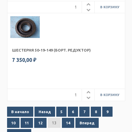
ШЕСТЕРНЯ 50-19-149 (БОРТ. РЕДУКТОР)
7 350,00 ₽
В начало
Назад
5
6
7
8
9
13
10
11
12
14
Вперед