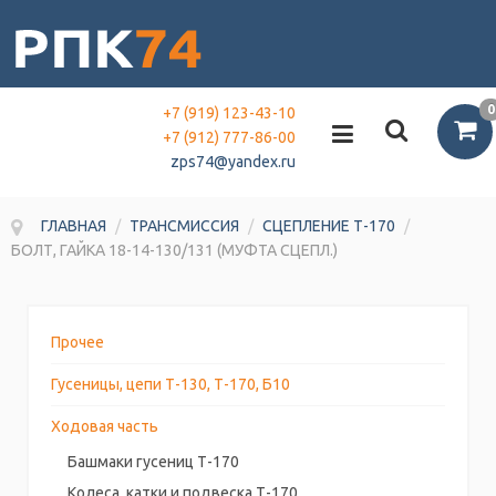
0
+7 (919) 123-43-10
+7 (912) 777-86-00
zps74@yandex.ru
ГЛАВНАЯ
/
ТРАНСМИССИЯ
/
СЦЕПЛЕНИЕ Т-170
/
БОЛТ, ГАЙКА 18-14-130/131 (МУФТА СЦЕПЛ.)
Прочее
Гусеницы, цепи Т-130, Т-170, Б10
Ходовая часть
Башмаки гусениц Т-170
Колеса, катки и подвеска Т-170