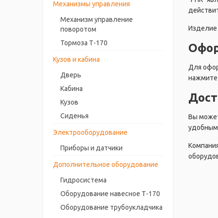
Механизмы управления
действит
Механизм управление
Изделие 
поворотом
Тормоза Т-170
Офор
Кузов и кабина
Для офор
Дверь
нажмите 
Кабина
Дост
Кузов
Сиденья
Вы может
удобным 
Электрооборудование
Компания
Приборы и датчики
оборудов
Дополнительное оборудование
Гидросистема
Оборудование навесное Т-170
Оборудование трубоукладчика