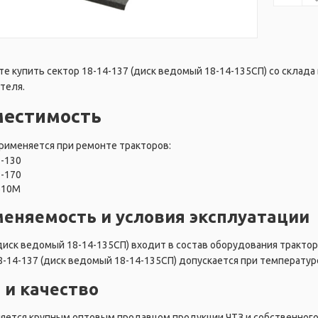
е купить сектор 18-14-137 (диск ведомый 18-14-135СП) со склада 
теля.
местимость
рименяется при ремонте тракторов:
Т-130
Т-170
Б10М
еняемость и условия эксплуатации
диск ведомый 18-14-135СП) входит в состав оборудования трактор
8-14-137 (диск ведомый 18-14-135СП) допускается при температур
 и качество
ляется крупным оптовым продавцом продукции ЧТЗ и собственного