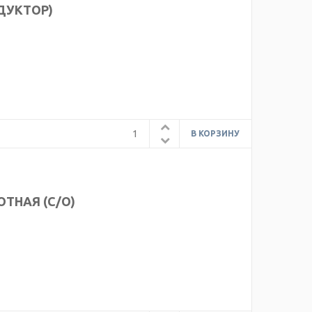
ЕДУКТОР)
ОТНАЯ (С/О)